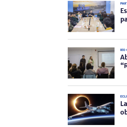
PAR
Es
pa
RÍO
Ab
“R
ECL
La
ob