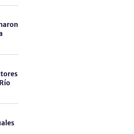
rmaron
a
ctores
 Río
uales