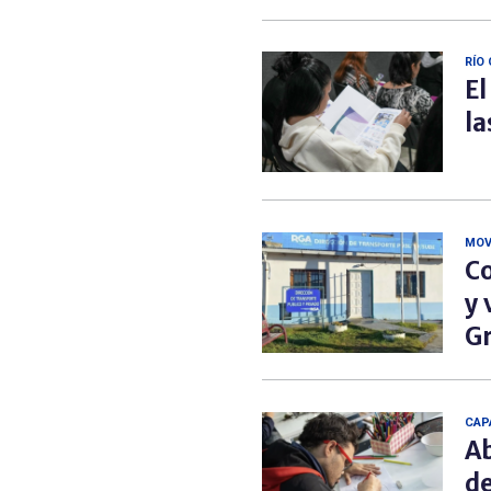
RÍO
El
la
MOV
Co
y 
G
CAP
Ab
de