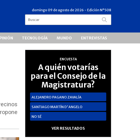
domingo 09 de agosto de 2026
- Edición Nº508
PINIÓN
TECNOLOGÍA
MUNDO
ENTREVISTAS
ENCUESTA
A quién votarías
para el Consejo de la
Magistratura?
ALEJANDRO PAGANO ZAVALÍA
 vecinos
SANTIAGO MARTÍN D'ANGELO
propone
NO SÉ
VER RESULTADOS