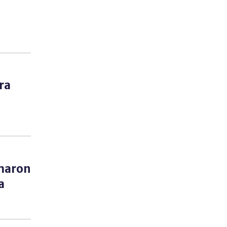
ra
rmaron
a