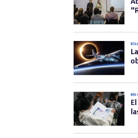
Ab
“R
ECL
La
ob
RÍO
El
la