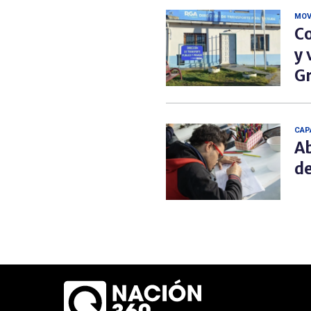
MOV
Co
y 
G
CAP
Ab
de