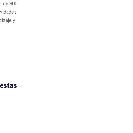
ie de 800
ividades
dizaje y
estas