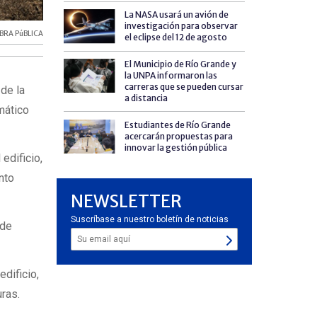
La NASA usará un avión de
investigación para observar
BRA PúBLICA
el eclipse del 12 de agosto
El Municipio de Río Grande y
la UNPA informaron las
carreras que se pueden cursar
 de la
a distancia
mático
Estudiantes de Río Grande
acercarán propuestas para
innovar la gestión pública
 edificio,
nto
NEWSLETTER
Suscríbase a nuestro boletín de noticias
nde
edificio,
uras.