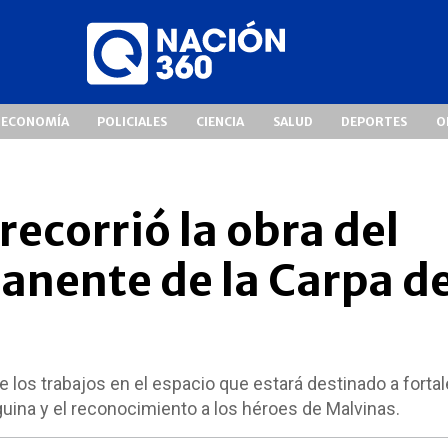
ECONOMÍA
POLICIALES
CIENCIA
SALUD
DEPORTES
O
recorrió la obra del
anente de la Carpa de
 los trabajos en el espacio que estará destinado a fortal
guina y el reconocimiento a los héroes de Malvinas.