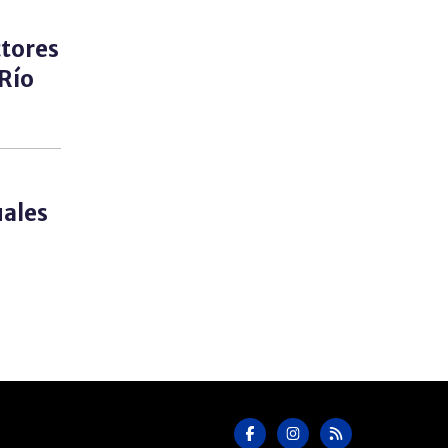
ctores
 Río
uales