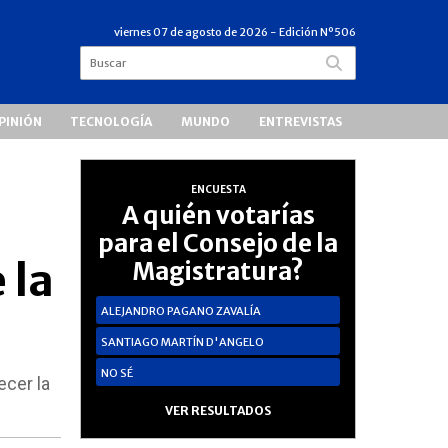
viernes 07 de agosto de 2026
- Edición Nº506
PINIÓN
TECNOLOGÍA
MUNDO
ENTREVISTAS
ENCUESTA
A quién votarías
para el Consejo de la
 la
Magistratura?
ALEJANDRO PAGANO ZAVALÍA
SANTIAGO MARTÍN D'ANGELO
NO SÉ
ecer la
VER RESULTADOS