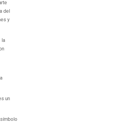
arte
a del
nes y
 la
on
na
es un
n símbolo