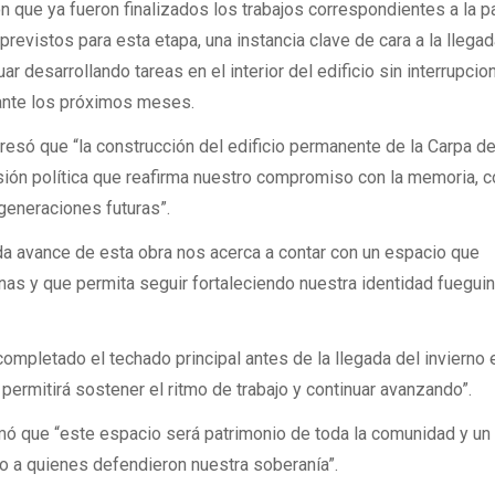
 que ya fueron finalizados los trabajos correspondientes a la p
 previstos para esta etapa, una instancia clave de cara a la llegad
uar desarrollando tareas en el interior del edificio sin interrupcio
rante los próximos meses.
resó que “la construcción del edificio permanente de la Carpa de
sión política que reafirma nuestro compromiso con la memoria, c
generaciones futuras”.
da avance de esta obra nos acerca a contar con un espacio que
inas y que permita seguir fortaleciendo nuestra identidad fuegui
mpletado el techado principal antes de la llegada del invierno 
ermitirá sostener el ritmo de trabajo y continuar avanzando”.
rmó que “este espacio será patrimonio de toda la comunidad y u
 a quienes defendieron nuestra soberanía”.