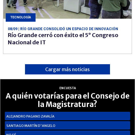
TECNOLOGÍA
08/09
| RÍO GRANDE CONSOLIDÓ UN ESPACIO DE INNOVACIÓN
Río Grande cerró con éxito el 5° Congreso
Nacional de IT
Cargar más noticias
ENCUESTA
A quién votarías para el Consejo de
la Magistratura?
ALEJANDRO PAGANO ZAVALÍA
SANTIAGO MARTÍN D'ANGELO
NO SÉ